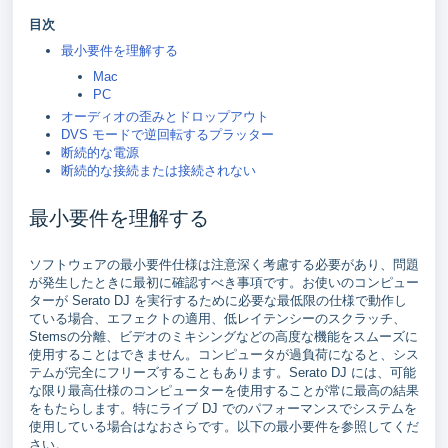
目次
最小要件を理解する
Mac
PC
オーディオの歪みとドロップアウト
DVS モードで逆回転するプラッター
断続的な電源
断続的な接続または接続されない
最小要件を理解する
ソフトウェアの最小要件仕様は注意深く考慮する必要があり、問題
が発生したときに最初に確認すべき事項です。お使いのコンピュー
ターが Serato DJ を実行するために必要な最低限の仕様で動作し
ている場合、エフェクトの適用、低レイテンシーのスクラッチ、
Stemsの分離、ビデオのミキシングなどの高度な機能をスムーズに
使用することはできません。コンピュータが過負荷になると、シス
テムが完全にフリーズすることもあります。Serato DJ には、可能
な限り最高仕様のコンピューターを使用することが常に最高の結果
をもたらします。特にライブ DJ でのパフォーマンスでシステムを
使用している場合はなおさらです。以下の最小要件を参照してくだ
さい。