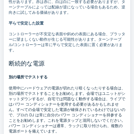
性があります。赤は赤に、白は白に一致する必要がありますが、タ
ーンテーブルによっては配線が逆になっている場合もあるため、逆
向きに試してみる価値があります。
平らで安定した設置
コントローラーが不安定な表面や斜めの表面にある場合、プラッタ
ーに望ましくない動作が生じる可能性があります。ターンテーブ
ル/コントローラーは常に平らで安定した表面に置く必要がありま
す。
断続的な電源
別の場所でテストする
使用中にハードウェアの電源が切れたり暗くなったりする場合は、
別の場所でテストすることをお勧めします。会場ではユニットがシ
ャットダウンするが、自宅では問題なく動作する場合は、ライブで
はパワー コンディショナーを使用する必要があるかもしれませ
ん。すべての会場で安定した電源が確保されているわけではないの
で、プロの DJ は常に自分のパワー コンディショナーを持参する
ことをお勧めします。これを電源タップと混同しないでください。
パワー コンディショナーは通常、ラックに取り付けられ、複数の
電源ポートを備えています。